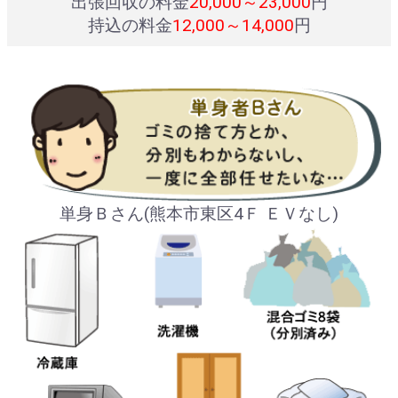
出張回収の料金
20,000～23,000
円
持込の料金
12,000～14,000
円
単身Ｂさん(熊本市東区4Ｆ ＥＶなし)